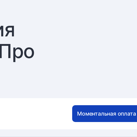
ия
оПро
Моментальная оплата