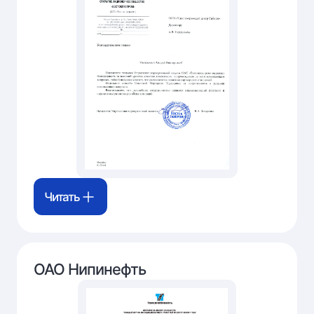
Читать
ОАО Нипинефть