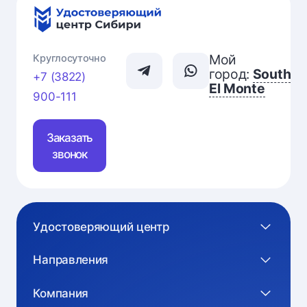
Мой
Круглосуточно
город:
South
+7 (3822)
El Monte
900-111
Заказать
звонок
Удостоверяющий центр
Направления
Компания