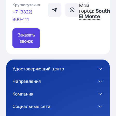
Мой
Круглосуточно
город:
South
+7 (3822)
El Monte
900-111
Заказать
звонок
Удостоверяющий центр
Направления
Компания
Социальные сети