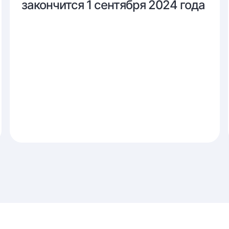
период
закончится 1 сентября 2024 года
на
МЧД
закончится
1
сентября
2024
года