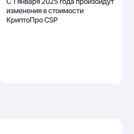
С
С 1 января 2025 года произойдут
1
изменения в стоимости
января
КриптоПро CSP
2025
года
произойдут
изменения
в
стоимости
КриптоПро
CSP