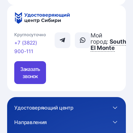
Мой
Круглосуточно
город:
South
+7 (3822)
El Monte
900-111
Заказать
звонок
Удостоверяющий центр
Направления