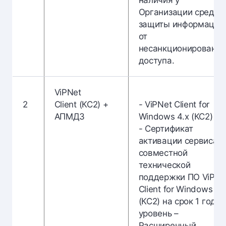
наличия у
Организации средст
защиты информации
от
несанкционированно
доступа.
ViPNet
2
Client (КС2) +
- ViPNet Client for
АПМДЗ
Windows 4.х (КС2)
- Сертификат
активации сервиса
совместной
технической
поддержки ПО ViPNe
Client for Windows 4.
(КС2) на срок 1 год,
уровень –
Расширенный