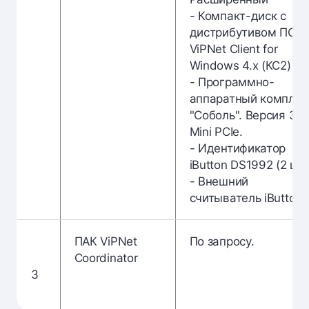
- Компакт-диск с
дистрибутивом ПО
ViPNet Client for
Windows 4.х (КС2)
- Программно-
аппаратный комплек
"Соболь". Версия 3.0
Mini PCIe.
- Идентификатор
iButton DS1992 (2 шт.
- Внешний
считыватель iButton
ПАК ViPNet
По запросу.
Coordinator
3