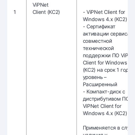
ViPNet
1
Client (КС2)
- ViPNet Client for
Windows 4.х (КС2)
- Сертификат
активации сервиса
совместной
технической
поддержки ПО ViPNe
Client for Windows 4.
(КС2) на срок 1 год,
уровень –
Расширенный
- Компакт-диск с
дистрибутивом ПО
ViPNet Client for
Windows 4.х (КС2)
Применяется в случ