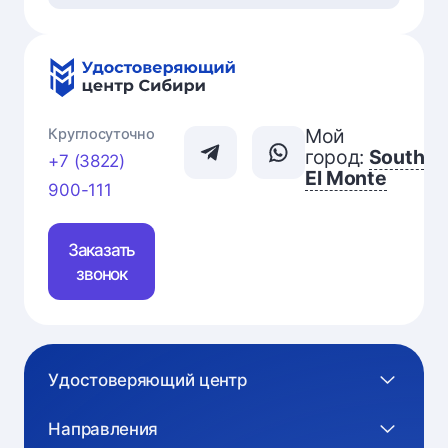
Мой
Круглосуточно
город:
South
+7 (3822)
El Monte
900-111
Заказать
звонок
Удостоверяющий центр
Направления