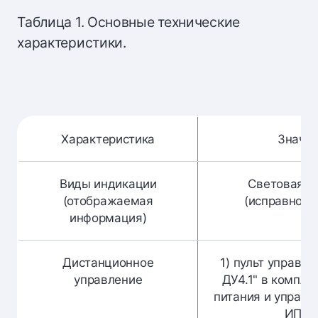
Таблица 1. Основные технические
характеристики.
Характеристика
Значе
Виды индикации
Световая, 
(отображаемая
(исправность
информация)
Дистанционное
1) пульт управле
управление
ДУ4.1" в компле
питания и управл
ИП4.x