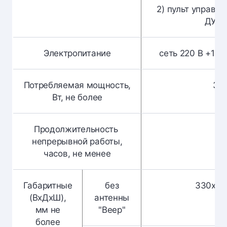
2) пульт управле
ДУ4.2
Электропитание
сеть 220 В +10%
Потребляемая мощность,
30
Вт, не более
Продолжительность
8
непрерывной работы,
часов, не менее
Габаритные
без
330х65
(ВхДхШ),
антенны
мм не
"Веер"
более