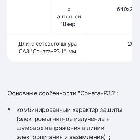
с
640х240
антенной
"Веер"
Длина сетевого шнура
200
САЗ "Соната-Р3.1", мм
Основные особенности "Соната-Р3.1":
комбинированный характер защиты
(электромагнитное излучение +
шумовое напряжения в линии
электропитания и заземления) ;