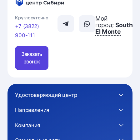
Мой
Круглосуточно
город:
South
+7 (3822)
El Monte
900-111
Заказать
звонок
Удостоверяющий центр
Направления
Компания