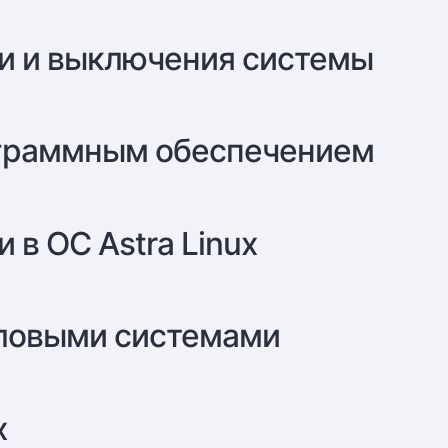
ки и выключения системы
ограммным обеспечением
 в ОС Astra Linux
йловыми системами
x