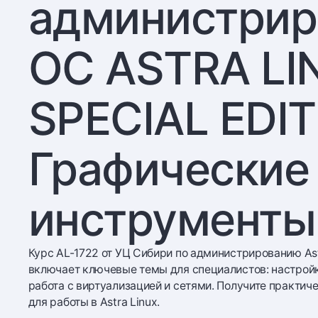
администрир
OC ASTRA LI
SPECIAL EDITI
Графические
инструменты
Курс AL-1722 от УЦ Сибири по администрированию Astra 
включает ключевые темы для специалистов: настройк
работа с виртуализацией и сетями. Получите практич
для работы в Astra Linux.